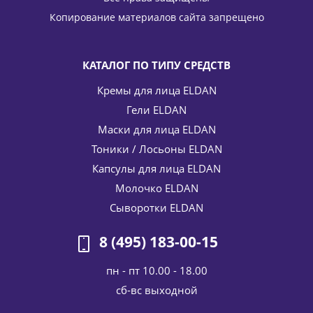
5 401
руб.
/шт
6 355
руб.
Копирование материалов сайта запрещено
-
15
%
Экономия
954
руб.
КАТАЛОГ ПО ТИПУ СРЕДСТВ
Кремы для лица ELDAN
Гели ELDAN
Маски для лица ELDAN
Тоники / Лосьоны ELDAN
Капсулы для лица ELDAN
Молочко ELDAN
Крем для чувствительной кожи лица Увлажняющий
Idrasensitive 24 hour cream ELDAN Cosmetics 50 мл
Сыворотки ELDAN
5 308
руб.
/шт
6 245
руб.
8 (495) 183-00-15
-
15
%
Экономия
937
руб.
пн - пт 10.00 - 18.00
cб-вс выходной