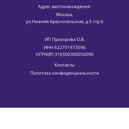
Адрес местонахождения:
Москва,
ул.Нижняя Красносельская, д.5 стр.6
ИП Прохорова О.В.
Крем восстанавливающий после загара для лица и тела
After Sun ELDAN Cosmetics 100 мл
ИНН 622701473590
3 846
руб.
/шт
ОГРНИП 316500300050090
4 525
руб.
-
15
%
Экономия
679
руб.
Контакты
Политика конфиденциальности