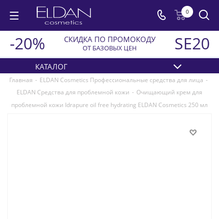
0
-20%
SE20
СКИДКА ПО ПРОМОКОДУ
ОТ БАЗОВЫХ ЦЕН
КАТАЛОГ
Главная
-
ELDAN Cosmetics Профессиональные средства для лица
-
ELDAN Средства для проблемной кожи
-
Очищающий крем для
проблемной кожи Idrapure oil free hydrating ELDAN Cosmetics 250 мл