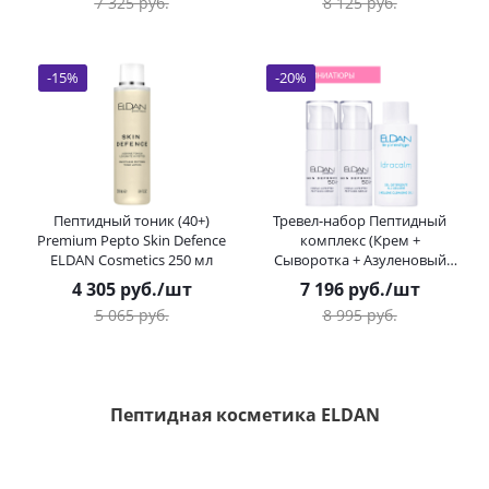
7 325
руб.
8 125
руб.
-
15
%
-
20
%
Пептидный тоник (40+)
Тревел-набор Пептидный
Premium Pepto Skin Defence
комплекс (Крем +
ELDAN Cosmetics 250 мл
Сыворотка + Азуленовый
гель) ELDAN Cosmetics 15 /
4 305
руб.
/шт
7 196
руб.
/шт
15 / 50 мл
5 065
руб.
8 995
руб.
Пептидная косметика ELDAN