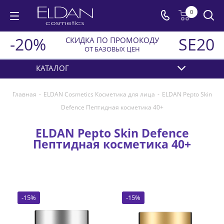
0
-20%
SE20
СКИДКА ПО ПРОМОКОДУ
ОТ БАЗОВЫХ ЦЕН
КАТАЛОГ
Главная
-
ELDAN Cosmetics Косметика для лица
-
ELDAN Pepto Skin
Defence Пептидная косметика 40+
ELDAN Pepto Skin Defence
Пептидная косметика 40+
-
15
%
-
15
%