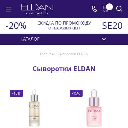
0
-20%
SE20
СКИДКА ПО ПРОМОКОДУ
ОТ БАЗОВЫХ ЦЕН
КАТАЛОГ
Главная
-
Сыворотки ELDAN
Сыворотки ELDAN
-
15
%
-
15
%