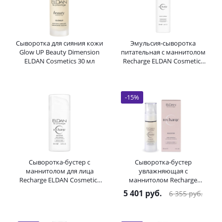
Сыворотка для сияния кожи
Эмульсия-сыворотка
Glow UP Beauty Dimension
питательная с маннитолом
ELDAN Cosmetics 30 мл
Recharge ELDAN Cosmetics
200 мл
-
15
%
Сыворотка-бустер с
Сыворотка-бустер
маннитолом для лица
увлажняющая с
Recharge ELDAN Cosmetics
маннитолом Recharge
100 мл
Booster Essential Serum
5 401
руб.
6 355
руб.
ELDAN Cosmetics 30 мл