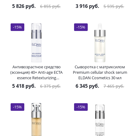
Cosmetics 30 мл
5 826
руб.
3 916
руб.
6 855
руб.
5 595
руб.
-
15
%
-
15
%
Антивозрастное средство
Сыворотка с матриксилом
(эссенция) 40+ Anti-age ECTA
Premium cellular shock serum
essence Retexturizing
ELDAN Cosmetics 30 мл
Concentrate ELDAN
5 418
руб.
6 345
руб.
6 375
руб.
7 465
руб.
Cosmetics 30 мл
-
15
%
-
15
%