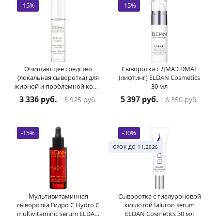
-
15
%
-
15
%
Очищающее средство
Сыворотка с ДМАЭ DMAE
(локальная сыворотка) для
(лифтинг) ELDAN Cosmetics
жирной и проблемной кожи
30 мл
Anti-Bac Touch ELDAN
3 336
руб.
5 397
руб.
3 925
руб.
6 350
руб.
Cosmetics 10 мл
-
15
%
-
30
%
СРОК ДО 11.2026
Мультивитаминная
Сыворотка с гиалуроновой
сыворотка Гидро C Hydro C
кислотой Ialuron serum
multivitaminic serum ELDAN
ELDAN Cosmetics 30 мл