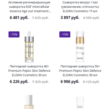
Активная регенерирующая
Сыворотка вокруг глаз
сыворотка EGF intercellular
(увлажнение, отечность)
essence Age out treatment
ELDAN Cosmetics 15 мл
ELDAN Cosmetics 30 мл
6 481
руб.
3 897
руб.
7 625
руб.
4 585
руб.
-
15
%
-
15
%
Пептидная сыворотка 40+
Пептидная сыворотка 50+
Premium Pepto Skin Defence
Premium Pepto Skin Defence
ELDAN Cosmetics 30 мл
ELDAN Cosmetics 30 мл
6 226
руб.
6 906
руб.
7 325
руб.
8 125
руб.