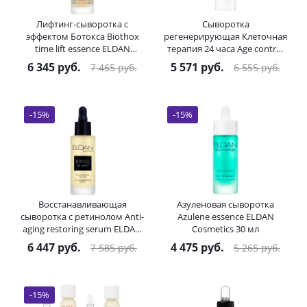
Лифтинг-сыворотка с
Сыворотка
эффектом Ботокса Biothox
регенерирующая Клеточная
time lift essence ELDAN
терапия 24 часа Age control
Cosmetics 30 мл
stem cells serum ELDAN
6 345
руб.
5 571
руб.
7 465
руб.
6 555
руб.
Cosmetics 30 мл
-
15
%
-
15
%
Восстанавливающая
Азуленовая сыворотка
сыворотка с ретинолом Anti-
Azulene essence ELDAN
aging restoring serum ELDAN
Cosmetics 30 мл
Cosmetics 30 мл
6 447
руб.
4 475
руб.
7 585
руб.
5 265
руб.
-
15
%