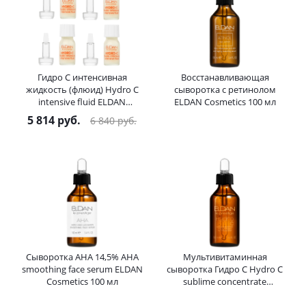
Гидро С интенсивная
Восстанавливающая
жидкость (флюид) Hydro C
сыворотка с ретинолом
intensive fluid ELDAN
ELDAN Cosmetics 100 мл
Cosmetics 4*7 мл
5 814
руб.
6 840
руб.
Сыворотка АНА 14,5% AHA
Мультивитаминная
smoothing face serum ELDAN
сыворотка Гидро C Hydro C
Cosmetics 100 мл
sublime concentrate
multivitaminic serum ELDAN