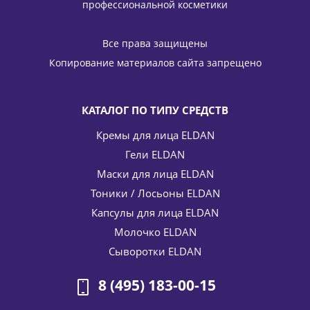
профессиональной косметики
Антивозрастной крем для лица 24 часа для мужчин Anti
age hydrating cream ELDAN Cosmetics 50 мл
Все права защищены
5 886
руб.
/шт
6 925
руб.
Копирование материалов сайта запрещено
-
15
%
Экономия
1 039
руб.
КАТАЛОГ ПО ТИПУ СРЕДСТВ
Кремы для лица ELDAN
Гели ELDAN
Маски для лица ELDAN
Тоники / Лосьоны ELDAN
Капсулы для лица ELDAN
Молочко ELDAN
Гидро С интенсивная жидкость (флюид) Hydro C intensive
fluid ELDAN Cosmetics 4*7 мл
Сыворотки ELDAN
5 814
руб.
/шт
6 840
руб.
8 (495) 183-00-15
-
15
%
Экономия
1 026
руб.