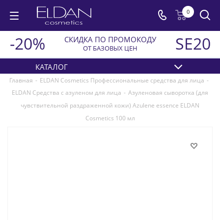
0
-20%
SE20
СКИДКА ПО ПРОМОКОДУ
ОТ БАЗОВЫХ ЦЕН
КАТАЛОГ
Главная
-
ELDAN Cosmetics Профессиональные средства для лица
-
ELDAN Средства с азуленом для лица
-
Азуленовая сыворотка (для
чувствительной раздраженной кожи) Azulene essence ELDAN
Cosmetics 100 мл