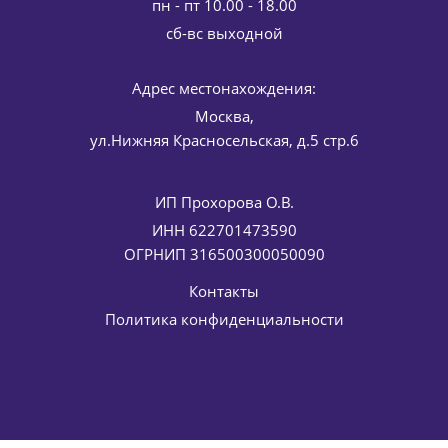
пн - пт 10.00 - 18.00
cб-вс выходной
Адрес местонахождения:
Москва,
ул.Нижняя Красносельская, д.5 стр.6
ИП Прохорова О.В.
Мягкое очищающее средство для лица на
изотонической воде Cleansing water ELDAN Cosmetics 150
ИНН 622701473590
мл
ОГРНИП 316500300050090
2 932
руб.
/шт
3 450
руб.
Контакты
-
15
%
Экономия
518
руб.
Политика конфиденциальности