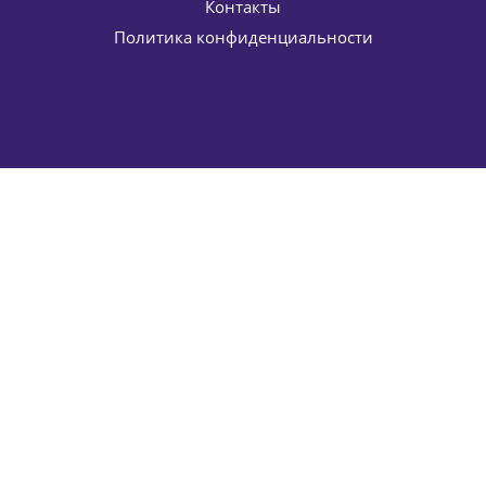
Контакты
Политика конфиденциальности
Суперактивный крем против морщин (питательный для
сухой кожи) Superactive anti-wrinkle cream ELDAN
Cosmetics 50 мл
5 627
руб.
/шт
6 620
руб.
-
15
%
Экономия
993
руб.