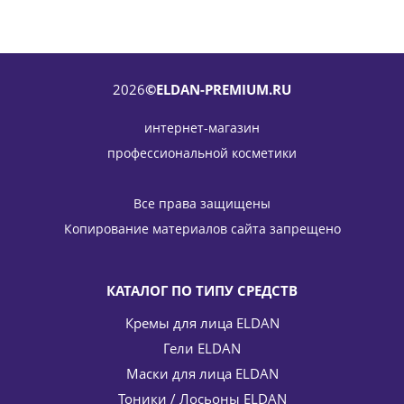
2026
©ELDAN-PREMIUM.RU
интернет-магазин
профессиональной косметики
Азуленовая сыворотка Azulene essence ELDAN Cosmetics
30 мл
Все права защищены
4 475
руб.
/шт
5 265
руб.
Копирование материалов сайта запрещено
-
15
%
Экономия
790
руб.
КАТАЛОГ ПО ТИПУ СРЕДСТВ
Кремы для лица ELDAN
Гели ELDAN
Маски для лица ELDAN
Тоники / Лосьоны ELDAN