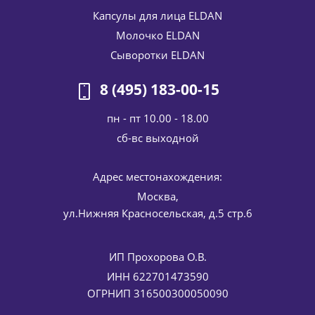
Капсулы для лица ELDAN
Молочко ELDAN
Оживляющая (питательная) маска для лица Vivifying
mask Eldan cosmetics 100 мл
Сыворотки ELDAN
5 291
руб.
/шт
6 225
руб.
8 (495) 183-00-15
-
15
%
Экономия
934
руб.
пн - пт 10.00 - 18.00
cб-вс выходной
Адрес местонахождения:
Москва,
ул.Нижняя Красносельская, д.5 стр.6
ИП Прохорова О.В.
Увлажняющее средство с липосомами (флюид) Hydra
fluid with liposomes ELDAN Cosmetics 50 мл
ИНН 622701473590
5 257
руб.
/шт
ОГРНИП 316500300050090
6 185
руб.
-
15
%
Экономия
928
руб.