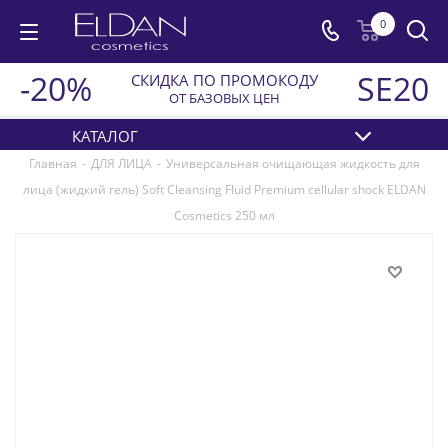
0
-20%
SE20
СКИДКА ПО ПРОМОКОДУ
ОТ БАЗОВЫХ ЦЕН
КАТАЛОГ
Главная
-
ДЛЯ ЛИЦА
-
Универсальная очищающая жидкость для
лица (жидкий гель) Soft Cleansing Fluid Premium cellular shock ELDAN
Cosmetics 250 мл