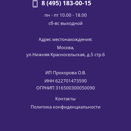
5 142
руб.
/шт
6 050
руб.
8 (495) 183-00-15
-
15
%
Экономия
908
руб.
пн - пт 10.00 - 18.00
cб-вс выходной
Адрес местонахождения:
Москва,
ул.Нижняя Красносельская, д.5 стр.6
ИП Прохорова О.В.
Лифтинг-сыворотка с эффектом Ботокса Biothox time lift
ИНН 622701473590
essence ELDAN Cosmetics 30 мл
ОГРНИП 316500300050090
6 345
руб.
/шт
7 465
руб.
Контакты
-
15
%
Экономия
1 120
руб.
Политика конфиденциальности