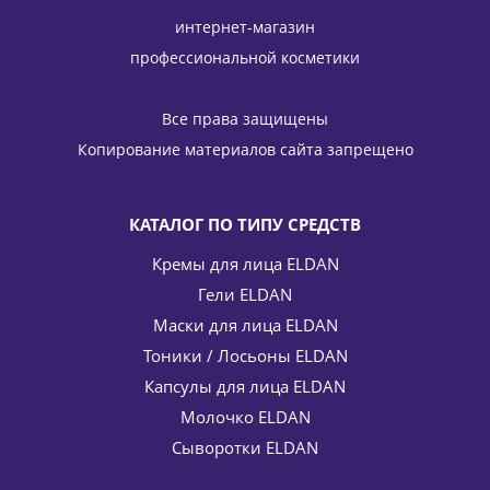
интернет-магазин
профессиональной косметики
Тревел-набор Клеточная терапия (Крем + Сыворотка +
Азуленовый гель) ELDAN Cosmetics 15 / 15 / 50 мл
Все права защищены
7 116
руб.
/шт
8 895
руб.
Копирование материалов сайта запрещено
-
20
%
Экономия
1 779
руб.
КАТАЛОГ ПО ТИПУ СРЕДСТВ
Кремы для лица ELDAN
Гели ELDAN
Маски для лица ELDAN
Тоники / Лосьоны ELDAN
Капсулы для лица ELDAN
Молочко ELDAN
Травяная маска для лица (жирная, проблемная,
комбинированная кожа) Herb mask ELDAN Cosmetics 100
Сыворотки ELDAN
мл