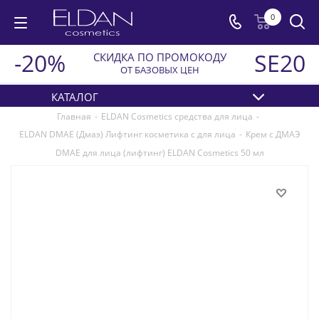
0
-20%
SE20
СКИДКА ПО ПРОМОКОДУ
ОТ БАЗОВЫХ ЦЕН
КАТАЛОГ
Главная
-
ELDAN Cosmetics средства для лица
-
ELDAN DMAE (Дмаэ) Лифтинг косметика с для лица
-
Крем с ДМАЭ
DMAE для лица (лифтинг) ELDAN Cosmetics 50 мл