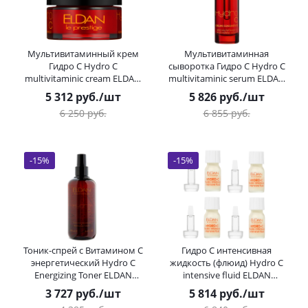
Мультивитаминный крем
Мультивитаминная
Гидро С Hydro C
сыворотка Гидро C Hydro C
multivitaminic cream ELDAN
multivitaminic serum ELDAN
Cosmetics 50 мл
Cosmetics 30 мл
5 312
руб.
/шт
5 826
руб.
/шт
6 250
руб.
6 855
руб.
-
15
%
-
15
%
Тоник-спрей с Витамином C
Гидро С интенсивная
энергетический Hydro C
жидкость (флюид) Hydro C
Energizing Toner ELDAN
intensive fluid ELDAN
Cosmetics 250 мл
Cosmetics 4*7 мл
3 727
руб.
/шт
5 814
руб.
/шт