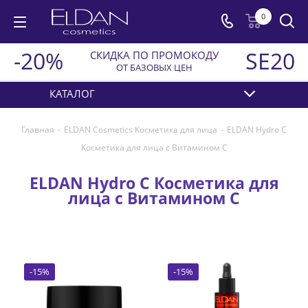
0
-20%
SE20
СКИДКА ПО ПРОМОКОДУ
ОТ БАЗОВЫХ ЦЕН
КАТАЛОГ
Главная
-
ELDAN Cosmetics Косметика для лица
-
ELDAN Hydro C
Косметика для лица с Витамином С
ELDAN Hydro C Косметика для
лица с Витамином С
-
15
%
-
15
%