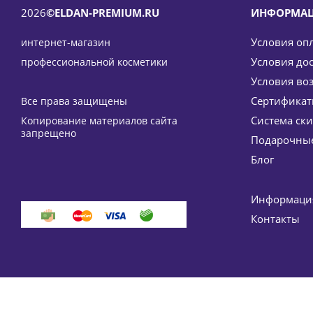
2026
©ELDAN-PREMIUM.RU
ИНФОРМА
Условия оп
интернет-магазин
Условия до
профессиональной косметики
Условия во
Сертифика
Все права защищены
Система ск
Копирование материалов сайта
Лифтинг-крем с эффектом ботокса (против мимиче
запрещено
Подарочные
7 0
Блог
-
15
Информация
Контакты