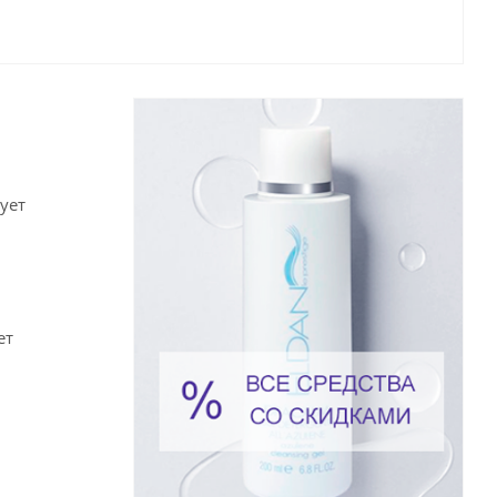
ует
ет