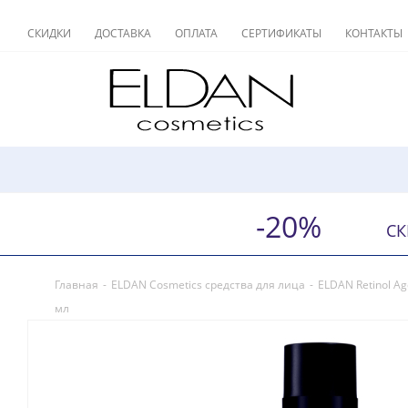
СКИДКИ
ДОСТАВКА
ОПЛАТА
СЕРТИФИКАТЫ
КОНТАКТЫ
-20%
СК
Главная
-
ELDAN Cosmetics средства для лица
-
ELDAN Retinol A
мл