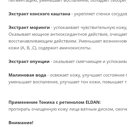
пигментацию, уменьшает воспаление, обладает себоре
Экстракт конского каштана
- укрепляет стенки сосуд
Экстракт моринги
- успокаивает чувствительную кожу
Оказывает мощное антиоксидантное действие, очищает
восстанавливающим действием. Уменьшает возникнове
кожи (А, В, ,С), содержит аминокислоты.
Экстракт опунции
- оказывает смягчающее и успокаив
Малиновая вода
- освежает кожу, улучшает состояние
уменьшает воспаление, улучшает тон кожи, повышает 
Применение Тоника с ретинолом ELDAN:
протирать очищенную кожу лица ватным диском, смоче
Внимание!