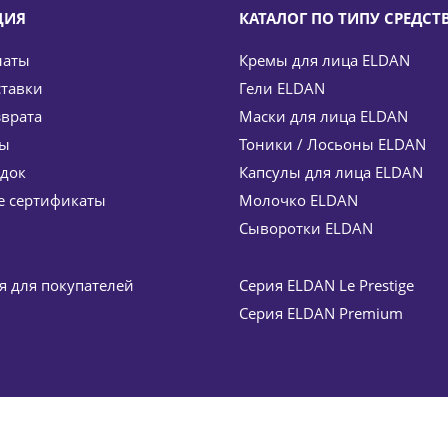
ЦИЯ
КАТАЛОГ ПО ТИПУ СРЕДСТ
латы
Кремы для лица ELDAN
ставки
Гели ELDAN
зврата
Маски для лица ELDAN
ты
Тоники / Лосьоны ELDAN
идок
Капсулы для лица ELDAN
ских морщин) 24 часа Premium biothox time ELDAN Cosme
 сертификаты
Молочко ELDAN
42
руб.
/шт
8 285
руб.
Сыворотки ELDAN
%
Экономия
1 243
руб.
 для покупателей
Серия ELDAN Le Prestige
Серия ELDAN Premium