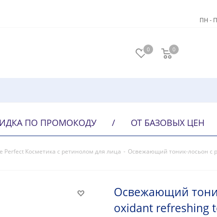
ПН - П
0
0
ИДКА ПО ПРОМОКОДУ
/
ОТ БАЗОВЫХ ЦЕН
ge Perfect Косметика с ретинолом для лица
-
Освежающий тоник-лосьон с рет
Освежающий тоник
oxidant refreshing 