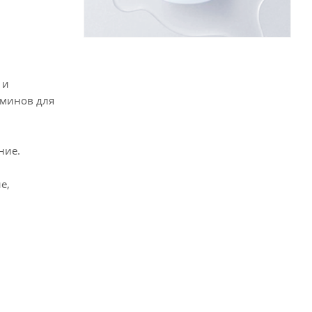
 и
аминов для
ние.
е,