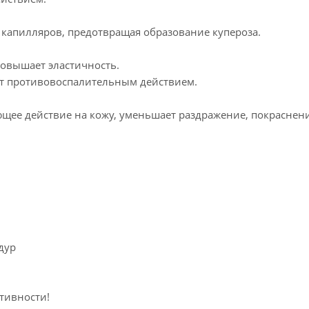
 и капилляров, предотвращая образование купероза.
 повышает эластичность.
ет противовоспалительным действием.
ющее действие на кожу, уменьшает раздражение, покраснени
едур
тивности!