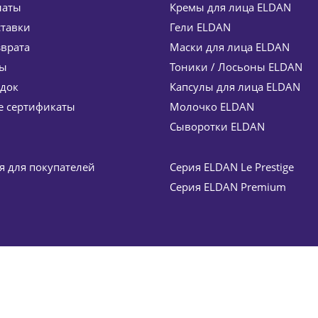
латы
Кремы для лица ELDAN
ставки
Гели ELDAN
зврата
Маски для лица ELDAN
ты
Тоники / Лосьоны ELDAN
идок
Капсулы для лица ELDAN
мл
Фруктовая маска для лица Fruit mask ELDAN Cosme
 сертификаты
Молочко ELDAN
4 526
руб.
/шт
5 325
руб.
Сыворотки ELDAN
-
15
%
Экономия
799
руб.
 для покупателей
Серия ELDAN Le Prestige
Серия ELDAN Premium