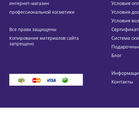
Условия оп
интернет-магазин
Условия до
профессиональной косметики
Условия во
Сертифика
Все права защищены
Система ск
Копирование материалов сайта
Крем для рук с прополисом ELDAN Cosmetics 100 
запрещено
Подарочные
3 548
руб.
/шт
4 175
руб.
Блог
-
15
%
Экономия
627
руб.
Информация
Контакты