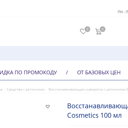
ПН - П
0
0
ИДКА ПО ПРОМОКОДУ
/
ОТ БАЗОВЫХ ЦЕН
ца
-
Средства с ретинолом
-
Восстанавливающая сыворотка с ретинолом E
Восстанавливающа
Cosmetics 100 мл