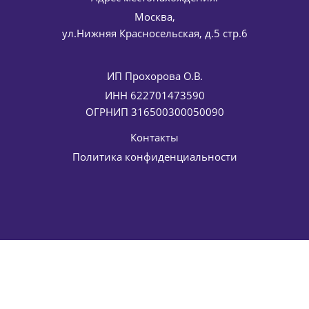
Москва,
ул.Нижняя Красносельская, д.5 стр.6
ИП Прохорова О.В.
ИНН 622701473590
Восстанавливающая сыворотка с ретинолом Anti-aging
ОГРНИП 316500300050090
restoring serum ELDAN Cosmetics 30 мл
6 447
руб.
/шт
Контакты
7 585
руб.
Политика конфиденциальности
-
15
%
Экономия
1 138
руб.