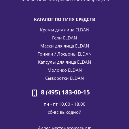
5 142
руб.
/шт
6 050
руб.
-
15
%
Экономия
908
руб.
КАТАЛОГ ПО ТИПУ СРЕДСТВ
Кремы для лица ELDAN
Гели ELDAN
Маски для лица ELDAN
Тоники / Лосьоны ELDAN
Капсулы для лица ELDAN
Молочко ELDAN
НАБОР Капсулы с эффектом ботокса (против
Сыворотки ELDAN
мимических морщин) Premium biothox time ELDAN
Cosmetics 10
8 (495) 183-00-15
3 034
руб.
/шт
3 570
руб.
пн - пт 10.00 - 18.00
-
15
%
Экономия
536
руб.
cб-вс выходной
Адрес местонахождения: