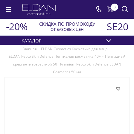
0
-20%
SE20
СКИДКА ПО ПРОМОКОДУ
ОТ БАЗОВЫХ ЦЕН
КАТАЛОГ
Главная
-
ELDAN Cosmetics Косметика для лица
-
ELDAN Pepto Skin Defence Пептидная косметика 40+
-
Пептидный
крем антивозрастной 50+ Premium Pepto Skin Defence ELDAN
Cosmetics 50 мл