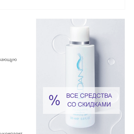
ивающую
 укрепляет