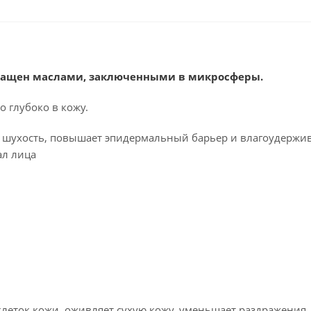
огащен маслами, заключенными в микросферы.
 глубоко в кожу.
ет шухость, повышает эпидермальный барьер и влагоудерж
ал лица
клеток кожи, оживляет сухую кожу, уменьшает раздражения,