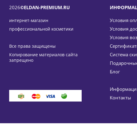
2026
©ELDAN-PREMIUM.RU
ИНФОРМА
Условия оп
интернет-магазин
Условия до
профессиональной косметики
Условия во
Сертифика
Все права защищены
Система ск
Копирование материалов сайта
Азуленовая сыворотка Azulene essence ELDAN Cosm
запрещено
Подарочные
4 475
руб.
/шт
5 265
руб.
Блог
-
15
%
Экономия
790
руб.
Информация
Контакты