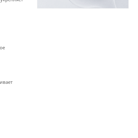
ое
живает