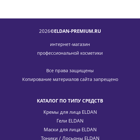
2026
©ELDAN-PREMIUM.RU
интернет-магазин
профессиональной косметики
Азуленовая сыворотка Azulene essence ELDAN Cosmetics
30 мл
Все права защищены
4 475
руб.
/шт
5 265
руб.
Копирование материалов сайта запрещено
-
15
%
Экономия
790
руб.
КАТАЛОГ ПО ТИПУ СРЕДСТВ
Кремы для лица ELDAN
Гели ELDAN
Маски для лица ELDAN
Тоники / Лосьоны ELDAN