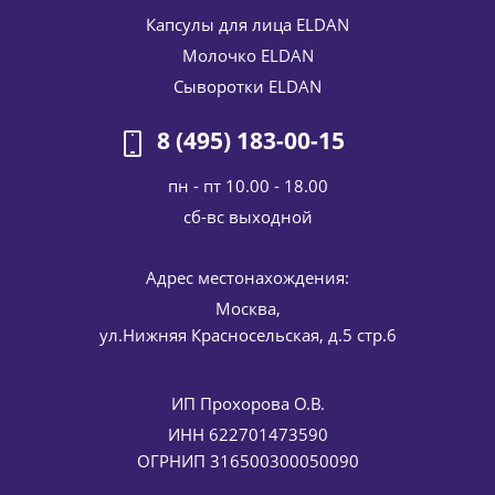
Капсулы для лица ELDAN
Молочко ELDAN
Оживляющая (питательная) маска для лица Vivifying
mask Eldan cosmetics 100 мл
Сыворотки ELDAN
5 291
руб.
/шт
6 225
руб.
8 (495) 183-00-15
-
15
%
Экономия
934
руб.
пн - пт 10.00 - 18.00
cб-вс выходной
Адрес местонахождения:
Москва,
ул.Нижняя Красносельская, д.5 стр.6
ИП Прохорова О.В.
Увлажняющее средство с липосомами (флюид) Hydra
fluid with liposomes ELDAN Cosmetics 50 мл
ИНН 622701473590
5 257
руб.
/шт
ОГРНИП 316500300050090
6 185
руб.
-
15
%
Экономия
928
руб.