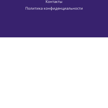
Контакты
Политика конфиденциальности
Суперактивный крем против морщин (питательный для
сухой кожи) Superactive anti-wrinkle cream ELDAN
Cosmetics 50 мл
5 627
руб.
/шт
6 620
руб.
-
15
%
Экономия
993
руб.