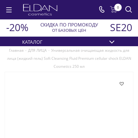
0
-20%
SE20
СКИДКА ПО ПРОМОКОДУ
ОТ БАЗОВЫХ ЦЕН
КАТАЛОГ
Главная
-
ДЛЯ ЛИЦА
-
Универсальная очищающая жидкость для
лица (жидкий гель) Soft Cleansing Fluid Premium cellular shock ELDAN
Cosmetics 250 мл