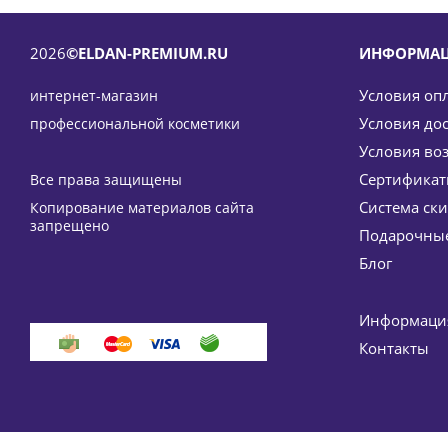
2026
©ELDAN-PREMIUM.RU
ИНФОРМА
Условия оп
интернет-магазин
Условия до
профессиональной косметики
Условия во
Сертифика
Все права защищены
Система ск
Копирование материалов сайта
Ребалансирующий тоник-лосьон с пребиотиком Reba
запрещено
Подарочные
3 676
руб.
/ш
Блог
-
15
%
Эконом
Информация
Контакты