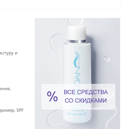
кстуру и
ения,
пример, SPF