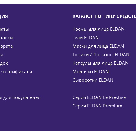
ЦИЯ
КАТАЛОГ ПО ТИПУ СРЕДСТ
латы
Кремы для лица ELDAN
ставки
Гели ELDAN
зврата
Маски для лица ELDAN
ты
Тоники / Лосьоны ELDAN
идок
Капсулы для лица ELDAN
lancing tonic lotion ELDAN Cosmetics 200 мл
 сертификаты
Молочко ELDAN
т
4 325
руб.
Сыворотки ELDAN
ия
649
руб.
 для покупателей
Серия ELDAN Le Prestige
Серия ELDAN Premium