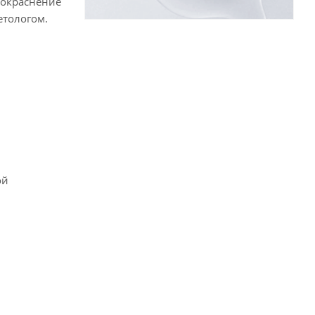
покраснение
етологом.
ой