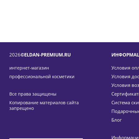
2026
©ELDAN-PREMIUM.RU
ИНФОРМА
Условия оп
интернет-магазин
Условия до
профессиональной косметики
Условия во
Сертифика
Все права защищены
Система ск
Копирование материалов сайта
Активный регенерирующий крем EGF Intercellular 
запрещено
Подарочные
6 668
руб
Блог
-
15
%
Э
Информация