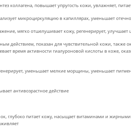
нтез коллагена, повышает упругость кожи, увлажняет, питае
рмализует микроциркуляцию в капиллярах, уменьшает отечно
ажение, мягко отшелушивает кожу, регенерирует, улучшает 
ным действием, показан для чувствительной кожи, также о
вает время активности гиалуроновой кислоты в коже, ока
регенерирует, уменьшает мелкие морщины, уменьшает пигме
ывает антивозрастное действие
ок, глубоко питает кожу, насыщает витаминами и жирными
аживляет