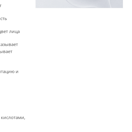
т
сть
цвет лица
казывает
зывает
нтацию и
 кислотами,