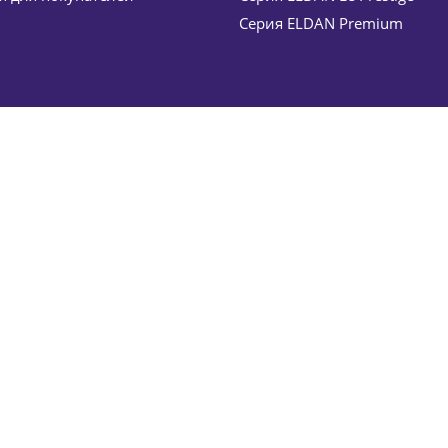
Серия ELDAN Premium
lancing tonic lotion ELDAN Cosmetics 200 мл
т
4 325
руб.
ия
649
руб.