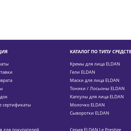
ЦИЯ
КАТАЛОГ ПО ТИПУ СРЕДСТ
латы
Кремы для лица ELDAN
ставки
Гели ELDAN
зврата
Маски для лица ELDAN
ты
Тоники / Лосьоны ELDAN
идок
Капсулы для лица ELDAN
cream Premium age-out treatment ELDAN Cosmetics 50 мл
 сертификаты
Молочко ELDAN
.
/шт
7 845
руб.
Сыворотки ELDAN
кономия
1 177
руб.
 для покупателей
Серия ELDAN Le Prestige