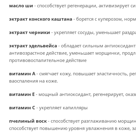
масло ши
- способствует регенерации, активизирует си
эктракт конского каштана
- борется с куперозом, но
эктракт черники
- укрепляет сосуды, уменьшает раздр
эктракт эдельвейса
- обладает сильным антиоксидант
антивозрастное действие, уменьшает морщинки, продле
противовоспалительное действие
витамин А
- смягчает кожу, повышает эластичность, 
ваоспаления на коже.
витамин Е
- мощный антиоксидант, регенерирует, оказ
витамин С
- укрепляет капилляры
пчелиный воск
- способствует разглаживанию морщин
способствует повышению уровня увлажнения в коже, з