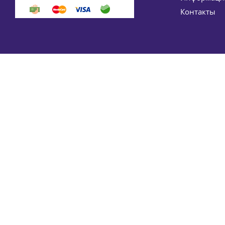
Контакты
Ребалансирующий тоник-лосьон с пребиотиком Reba
3 676
руб.
/ш
-
15
%
Эконом