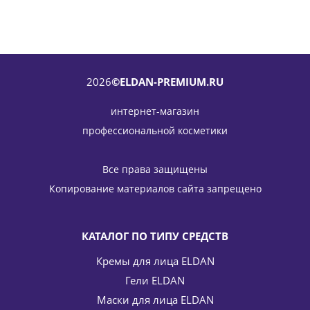
2026
©ELDAN-PREMIUM.RU
интернет-магазин
профессиональной косметики
Гидро С интенсивная жидкость (флюид) Hydro C intensive
fluid ELDAN Cosmetics 4*7 мл
Все права защищены
5 814
руб.
/шт
6 840
руб.
Копирование материалов сайта запрещено
-
15
%
Экономия
1 026
руб.
КАТАЛОГ ПО ТИПУ СРЕДСТВ
Кремы для лица ELDAN
Гели ELDAN
Маски для лица ELDAN