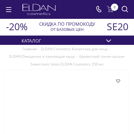
0
-20%
SE20
СКИДКА ПО ПРОМОКОДУ
ОТ БАЗОВЫХ ЦЕН
КАТАЛОГ
Главная
-
ELDAN Cosmetics Косметика для лица
-
ELDAN Очищение и тонизация лица
-
Ароматный тоник-лосьон
Sweet tonic lotion ELDAN Cosmetics 250 мл