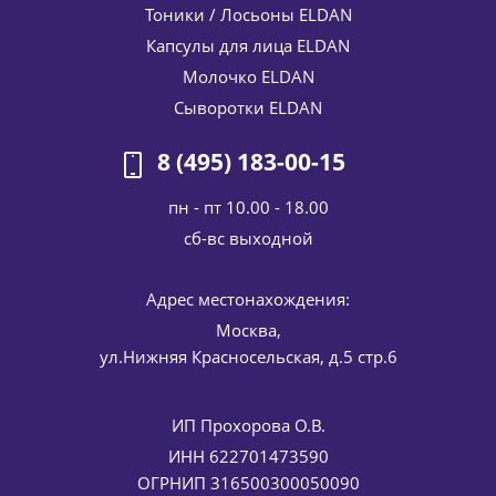
Тоники / Лосьоны ELDAN
Капсулы для лица ELDAN
Молочко ELDAN
Пептидный крем антивозрастной 50+ Premium Pepto Skin
Defence ELDAN Cosmetics 50 мл
Сыворотки ELDAN
7 607
руб.
/шт
8 950
руб.
8 (495) 183-00-15
-
15
%
Экономия
1 343
руб.
пн - пт 10.00 - 18.00
cб-вс выходной
Адрес местонахождения:
Москва,
ул.Нижняя Красносельская, д.5 стр.6
ИП Прохорова О.В.
Питательная эмульсия с маннитолом Recharge Nutri
Supreme ELDAN Cosmetics 50 мл
ИНН 622701473590
6 175
руб.
/шт
ОГРНИП 316500300050090
7 265
руб.