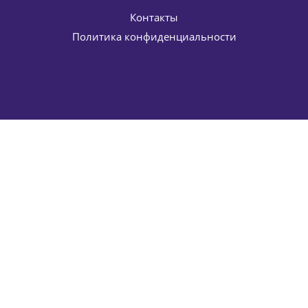
-
15
%
Экономия
1 090
руб.
Контакты
Политика конфиденциальности
Освежающий тоник-лосьон с ретинолом Anti-oxidant
refreshing tonic lotion ELDAN Cosmetics 200 мл
4 037
руб.
/шт
4 750
руб.
-
15
%
Экономия
713
руб.