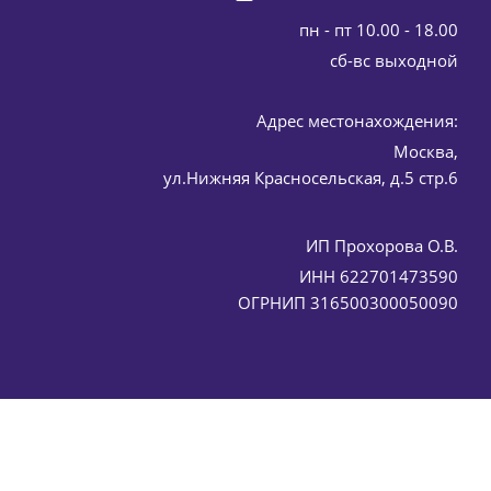
пн - пт 10.00 - 18.00
cб-вс выходной
Адрес местонахождения:
Москва,
Э DMAE для лица (лифтинг) ELDAN Cosmetics 50 мл
ул.Нижняя Красносельская, д.5 стр.6
5 894
руб.
/шт
6 935
руб.
-
15
%
Экономия
1 041
руб.
ИП Прохорова О.В.
ИНН 622701473590
ОГРНИП 316500300050090