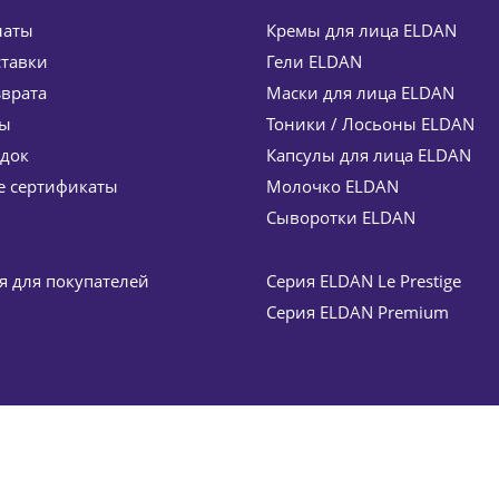
латы
Кремы для лица ELDAN
ставки
Гели ELDAN
зврата
Маски для лица ELDAN
ты
Тоники / Лосьоны ELDAN
идок
Капсулы для лица ELDAN
ivitaminic serum ELDAN Cosmetics 30 мл
Крем с ДМА
 сертификаты
Молочко ELDAN
6 855
руб.
Сыворотки ELDAN
029
руб.
 для покупателей
Серия ELDAN Le Prestige
Серия ELDAN Premium