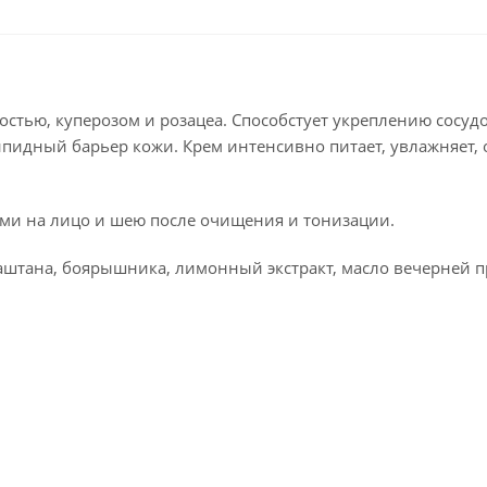
стью, куперозом и розацеа. Способстует укреплению сосудо
пидный барьер кожи. Крем интенсивно питает, увлажняет, 
и на лицо и шею после очищения и тонизации.
 каштана, боярышника, лимонный экстракт, масло вечерней 