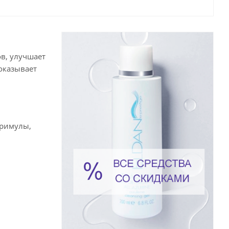
в, улучшает
оказывает
примулы,