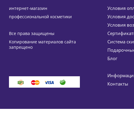
Условия оп
интернет-магазин
Условия до
профессиональной косметики
Условия во
Сертифика
Все права защищены
Система ск
Копирование материалов сайта
Мультивитаминная сыворотка Гидро C Hydro C mult
запрещено
Подарочные
5 826
руб.
/шт
Блог
-
15
%
Экономия
1 
Информация
Контакты