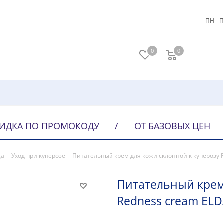
ПН - П
0
0
ИДКА ПО ПРОМОКОДУ
/
ОТ БАЗОВЫХ ЦЕН
ца
-
Уход при куперозе
-
Питательный крем для кожи склонной к куперозу 
Питательный крем
Redness cream ELD