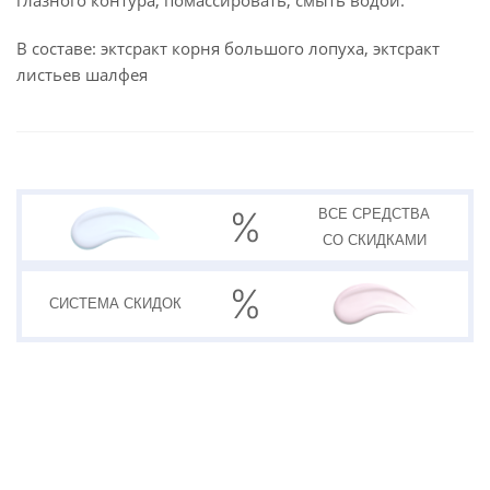
глазного контура, помассировать, смыть водой.
В составе: эктсракт корня большого лопуха, эктсракт
листьев шалфея
ВСЕ СРЕДСТВА
СО СКИДКАМИ
СИСТЕМА
СКИДОК