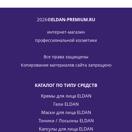
СРОК ДО 11.2026
2026
©ELDAN-PREMIUM.RU
интернет-магазин
профессиональной косметики
Сыворотка с гиалуроновой кислотой Ialuron serum
ELDAN Cosmetics 30 мл
Все права защищены
3 916
руб.
/шт
5 595
руб.
Копирование материалов сайта запрещено
-
30
%
Экономия
1 679
руб.
КАТАЛОГ ПО ТИПУ СРЕДСТВ
Кремы для лица ELDAN
Гели ELDAN
Маски для лица ELDAN
Тоники / Лосьоны ELDAN
Капсулы для лица ELDAN