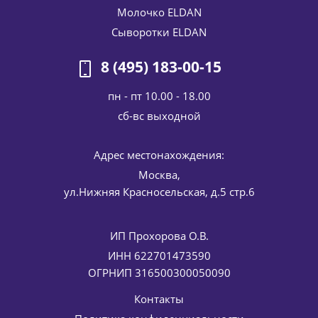
Молочко ELDAN
Крем с фруктовыми кислотами AHA 8% ELDAN Cosmetics
50 мл
Сыворотки ELDAN
6 268
руб.
/шт
7 375
руб.
8 (495) 183-00-15
-
15
%
Экономия
1 107
руб.
пн - пт 10.00 - 18.00
cб-вс выходной
Адрес местонахождения:
Москва,
ул.Нижняя Красносельская, д.5 стр.6
ИП Прохорова О.В.
Очищающее средство (локальная сыворотка) для
жирной и проблемной кожи Anti-Bac Touch ELDAN
ИНН 622701473590
Cosmetics 10 мл
ОГРНИП 316500300050090
3 336
руб.
/шт
3 925
руб.
Контакты
-
15
%
Экономия
589
руб.