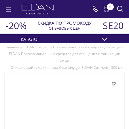
0
-20%
SE20
СКИДКА ПО ПРОМОКОДУ
ОТ БАЗОВЫХ ЦЕН
КАТАЛОГ
Главная
-
ELDAN Cosmetics Профессиональные средства для лица
-
ELDAN Профессиональные средства для очищения и тонизации
лица
-
Очищающий гель для лица Cleansing gel ELDAN Cosmetics 500 мл