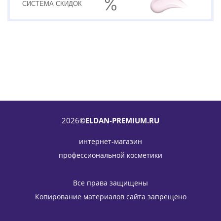
СИСТЕМА
СКИДОК
2026
©ELDAN-PREMIUM.RU
интернет-магазин
профессиональной косметики
Молочный пилинг для лица ELDAN Cosmetics 50 мл
3 442
руб.
/шт
4 050
руб.
Все права защищены
-
15
%
Экономия
608
руб.
Копирование материалов сайта запрещено