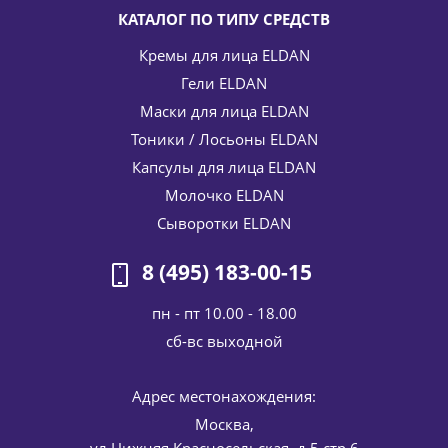
КАТАЛОГ ПО ТИПУ СРЕДСТВ
Кремы для лица ELDAN
Гели ELDAN
Маски для лица ELDAN
Тоники / Лосьоны ELDAN
Капсулы для лица ELDAN
Азуленовый крем для лица Idracalm azulene cream ELDAN
Молочко ELDAN
Cosmetics 50 мл
Сыворотки ELDAN
5 312
руб.
/шт
6 250
руб.
-
15
%
Экономия
938
руб.
8 (495) 183-00-15
пн - пт 10.00 - 18.00
cб-вс выходной
Адрес местонахождения:
Москва,
ул.Нижняя Красносельская, д.5 стр.6