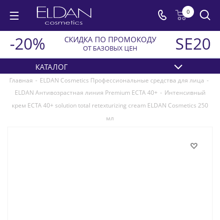
0
-20%
SE20
СКИДКА ПО ПРОМОКОДУ
ОТ БАЗОВЫХ ЦЕН
КАТАЛОГ
Главная
-
ELDAN Cosmetics Профессиональные средства для лица
-
ELDAN Антивозрастная линия Premium ECTA 40+
-
Интенсивный
крем ECTA 40+ solution total retexturizing cream ELDAN Cosmetics 250
мл