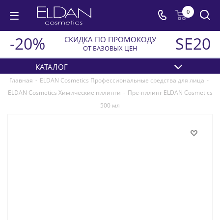
0
-20%
SE20
СКИДКА ПО ПРОМОКОДУ
ОТ БАЗОВЫХ ЦЕН
КАТАЛОГ
Главная
-
ELDAN Cosmetics Профессиональные средства для лица
-
ELDAN Cosmetics Химические пилинги
-
Пре-пилинг ELDAN Cosmetics
500 мл