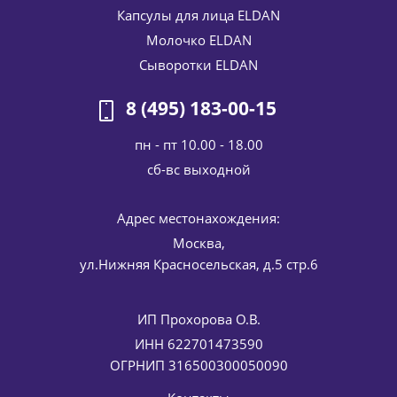
Капсулы для лица ELDAN
Молочко ELDAN
НАБОР Капсулы с ретинолом для лица (обновляющие
капли) ELDAN Cosmetics 10 шт
Сыворотки ELDAN
2 695
руб.
/шт
3 171
руб.
8 (495) 183-00-15
-
15
%
Экономия
476
руб.
пн - пт 10.00 - 18.00
cб-вс выходной
Адрес местонахождения:
Москва,
ул.Нижняя Красносельская, д.5 стр.6
ИП Прохорова О.В.
Антивозрастной крем для лица 24 часа для мужчин Anti
age hydrating cream ELDAN Cosmetics 50 мл
ИНН 622701473590
5 886
руб.
/шт
ОГРНИП 316500300050090
6 925
руб.
-
15
%
Экономия
1 039
руб.