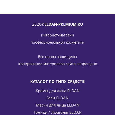
2026
©ELDAN-PREMIUM.RU
интернет-магазин
профессиональной косметики
Ребалансирующий крем с пребиотиком Rebalancing
cream ELDAN Cosmetics 50 мл
Все права защищены
5 971
руб.
/шт
7 025
руб.
Копирование материалов сайта запрещено
-
15
%
Экономия
1 054
руб.
КАТАЛОГ ПО ТИПУ СРЕДСТВ
Кремы для лица ELDAN
Гели ELDAN
Маски для лица ELDAN
Тоники / Лосьоны ELDAN