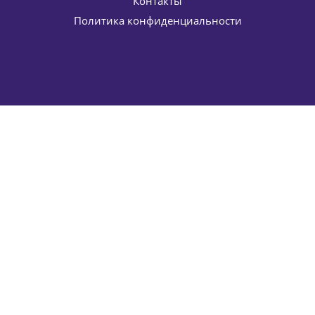
Контакты
Политика конфиденциальности
Тоник-спрей с Витамином C энергетический Hydro C
Energizing Toner ELDAN Cosmetics 250 мл
3 727
руб.
/шт
4 385
руб.
-
15
%
Экономия
658
руб.