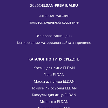
2026
©ELDAN-PREMIUM.RU
интернет-магазин
профессиональной косметики
Вяжущий тоник лосьон для жирной и комбинированной
кожи Purifying tonic lotion ELDAN Cosmetics 250 мл
Все права защищены
3 081
руб.
/шт
3 625
руб.
Копирование материалов сайта запрещено
-
15
%
Экономия
544
руб.
КАТАЛОГ ПО ТИПУ СРЕДСТВ
Кремы для лица ELDAN
Гели ELDAN
Маски для лица ELDAN
Тоники / Лосьоны ELDAN
Капсулы для лица ELDAN
Молочко ELDAN
Крем для лица регенерирующий Клеточная терапия 24
часа (со стволовыми клетками Швейцарской яблони) Age