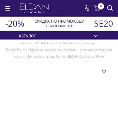
0
-20%
SE20
СКИДКА ПО ПРОМОКОДУ
ОТ БАЗОВЫХ ЦЕН
КАТАЛОГ
Главная
-
ELDAN Cosmetics Косметика для лица
-
ELDAN For Man Мужская косметика для лица
-
Крем вокруг глаз для
мужчин Eye contour cream for man ELDAN Cosmetics 30 мл