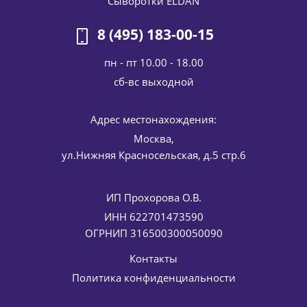
Сыворотки ELDAN
control stem cells cream ELDAN Cosmetics 50 мл
6 642
руб.
/шт
7 815
руб.
8 (495) 183-00-15
-
15
%
Экономия
1 173
руб.
пн - пт 10.00 - 18.00
cб-вс выходной
Адрес местонахождения:
Москва,
ул.Нижняя Красносельская, д.5 стр.6
ИП Прохорова О.В.
Солнцезащитный крем для лица SPF 30 ELDAN Cosmetics
ИНН 622701473590
50 мл
ОГРНИП 316500300050090
4 636
руб.
/шт
5 455
руб.
Контакты
-
15
%
Экономия
819
руб.
Политика конфиденциальности