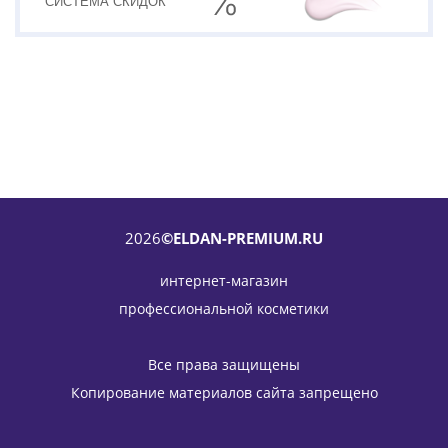
СИСТЕМА
СКИДОК
2026
©ELDAN-PREMIUM.RU
интернет-магазин
профессиональной косметики
Крем для рук с прополисом ELDAN Cosmetics 100 мл
3 548
руб.
/шт
4 175
руб.
Все права защищены
-
15
%
Экономия
627
руб.
Копирование материалов сайта запрещено