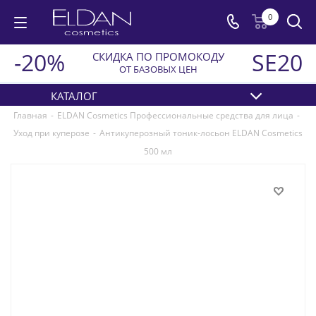
0
-20%
SE20
СКИДКА ПО ПРОМОКОДУ
ОТ БАЗОВЫХ ЦЕН
КАТАЛОГ
Главная
-
ELDAN Cosmetics Профессиональные средства для лица
-
Уход при куперозе
-
Антикуперозный тоник-лосьон ELDAN Cosmetics
500 мл