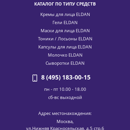
КАТАЛОГ ПО ТИПУ СРЕДСТВ
Кремы для лица ELDAN
Гели ELDAN
Маски для лица ELDAN
Тоники / Лосьоны ELDAN
Капсулы для лица ELDAN
Средство для снятия макияжа вокруг глаз Doucil eye
Молочко ELDAN
make-up remover ELDAN Cosmetics 150 мл
Сыворотки ELDAN
3 395
руб.
/шт
3 995
руб.
-
15
%
Экономия
600
руб.
8 (495) 183-00-15
пн - пт 10.00 - 18.00
cб-вс выходной
Адрес местонахождения:
Москва,
ул.Нижняя Красносельская, д.5 стр.6